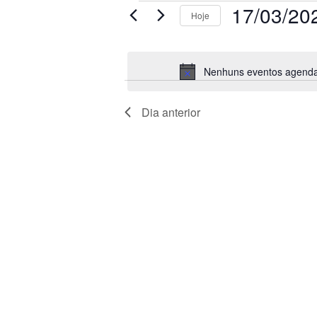
Eventos
17/03/20
Hoje
for
Selecione
17
a
março
data.
Nenhuns eventos agenda
2025
Dia anterior