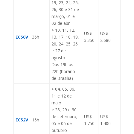
19, 23, 24, 25,
26, 30 e 31 de
março, 01 e
02 de abril
> 10, 11, 12,
US$
US$
EC50V
36h
13, 17, 18, 19,
3.350
2.680
20, 24, 25, 26
e 27 de
agosto
Das 19h às
22h (horário
de Brasília)
> 04, 05, 06,
11 e 12 de
maio
> 28, 29 e 30
de setembro,
US$
US$
EC52V
16h
05 e 06 de
1.750
1.400
outubro