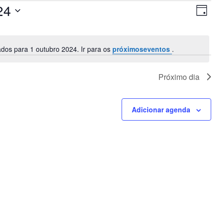
Nav
Na
24
do
Dia
de
vis
visu
Ev
os para 1 outubro 2024. Ir para os
próximoseventos
.
Notice
Próximo dia
Adicionar agenda