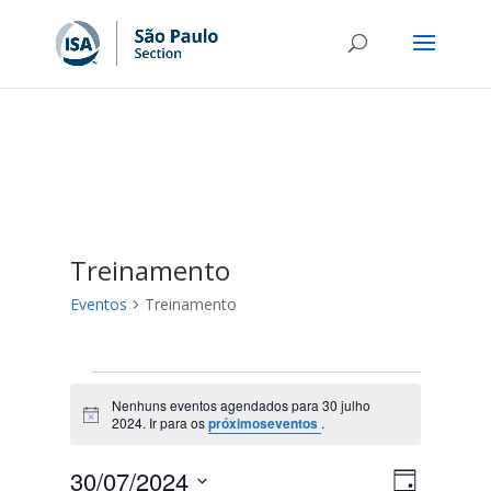
Treinamento
Eventos
Treinamento
Eventos
for
Nenhuns eventos agendados para 30 julho
Notice
2024. Ir para os
próximoseventos
.
30
julho
Navega
Navega
30/07/2024
Dia