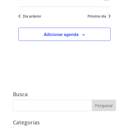
2024
do
de
Selecione
visual
visuais
a
Evento
Dia anterior
Próximo dia
data.
Adicionar agenda
Busca
Categorias