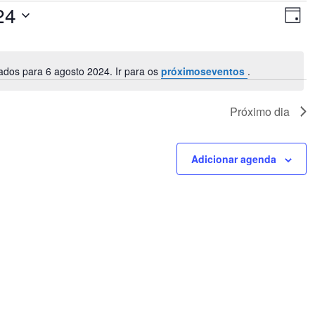
Nav
Na
24
do
Dia
de
vis
visu
Ev
dos para 6 agosto 2024. Ir para os
próximoseventos
.
Notice
Próximo dia
Adicionar agenda