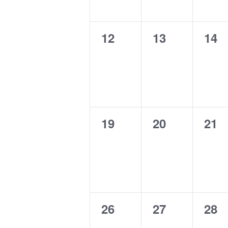
0
0
0
12
13
14
evento,
evento,
eve
0
0
0
19
20
21
evento,
evento,
eve
0
0
0
26
27
28
evento,
evento,
eve