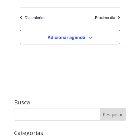
2024
do
de
Selecione
visual
visuais
a
Evento
Dia anterior
Próximo dia
data.
Adicionar agenda
Busca
Categorias