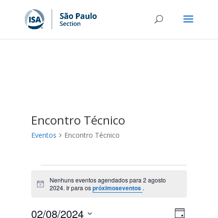
Encontro Técnico
Eventos
Encontro Técnico
Eventos
for
Nenhuns eventos agendados para 2 agosto
Notice
2024. Ir para os
próximoseventos
.
2
agosto
Navega
Navega
02/08/2024
Dia