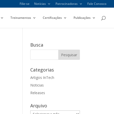
Filie-se
Notícias
Patrocinadoras
Fale Conosco
Treinamentos
Certificações
Publicações
Busca
Categorias
egação
vegação
Artigos InTech
Noticias
ual
ais
ento
Releases
Arquivo
Arquivo