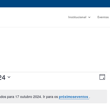
Institucional
Eventos
Nav
Na
24
do
Dia
de
vis
visu
Ev
os para 17 outubro 2024. Ir para os
próximoseventos
.
Notice