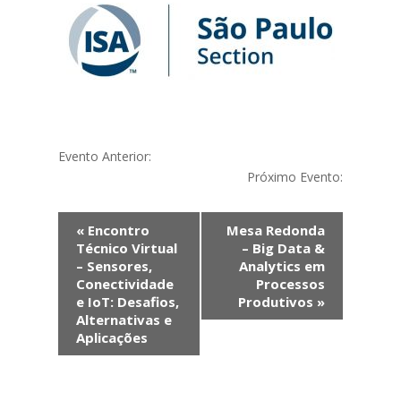
Evento Anterior:
Próximo Evento:
Evento
«
Encontro
Mesa Redonda
Navegação
Técnico Virtual
– Big Data &
– Sensores,
Analytics em
Conectividade
Processos
e IoT: Desafios,
Produtivos
»
Alternativas e
Aplicações