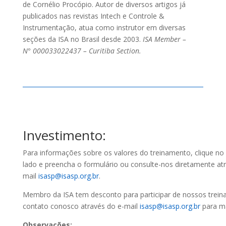
de Cornélio Procópio. Autor de diversos artigos já
publicados nas revistas Intech e Controle &
Instrumentação, atua como instrutor em diversas
seções da ISA no Brasil desde 2003.
ISA Member –
N° 000033022437 – Curitiba Section.
Investimento:
Para informações sobre os valores do treinamento, clique no 
lado e preencha o formulário ou consulte-nos diretamente at
mail
isasp@isasp.org.br
.
Membro da ISA tem desconto para participar de nossos trein
contato conosco através do e-mail
isasp@isasp.org.br
para m
Observações
: