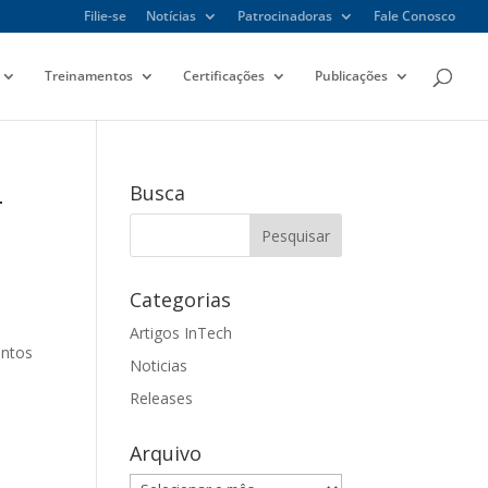
Filie-se
Notícias
Patrocinadoras
Fale Conosco
Treinamentos
Certificações
Publicações
-
Busca
Categorias
Artigos InTech
ntos
Noticias
Releases
Arquivo
Arquivo