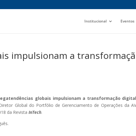
Institucional
Eventos
is impulsionam a transformaç
a
egatendências globais impulsionam a transformação digita
 Diretor Global do Portfólio de Gerenciamento de Operações da A
018 da Revista
InTech
.
guês.