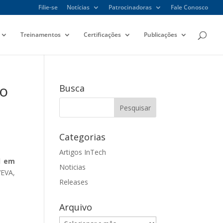
Filie-se
Notícias
Patrocinadoras
Fale Conosco
Treinamentos
Certificações
Publicações
ão
Busca
Categorias
Artigos InTech
l em
Noticias
VEVA,
Releases
Arquivo
Arquivo