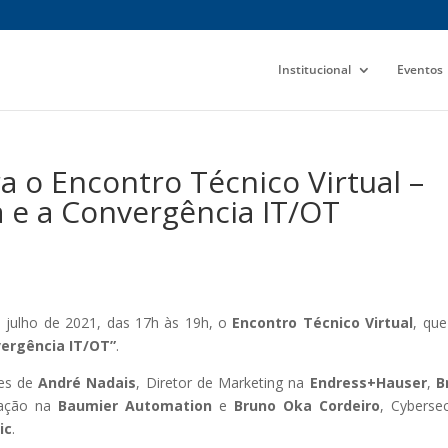
Institucional
Eventos
a o Encontro Técnico Virtual –
 e a Convergência IT/OT
e julho de 2021, das 17h às 19h, o
Encontro Técnico Virtual
, que
vergência IT/OT”
.
ões de
André Nadais
, Diretor de Marketing na
Endress+Hauser
,
B
cação na
Baumier Automation
e
Bruno Oka Cordeiro
, Cybersec
ic
.