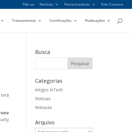
Filie-se
Notícias
Patrocinadoras
Fale Conosco
Treinamentos
Certificações
Publicações
Busca
Categorias
Artigos InTech
 terá
Noticias
Releases
runo
urity
Arquivo
Arquivo