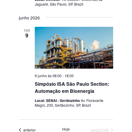
Jaguaré, São Paulo, SP, Brazil
junho 2026
TER
9
9 junho às 08:00
-
18:00
Simpósio ISA São Paulo Section:
Automação em Bioenergia
Local: SENAI - Sertãozinho
Av. Fioravante
Magro, 230, Sertãozinho, SP, Brazil
Eventos
Hoje
seguinte
Eventos
anterior