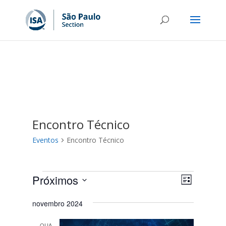
Encontro Técnico
Eventos
Encontro Técnico
Eventos
Navega
Navega
Próximos
Lista
do
de
Selecione
visual
visuais
novembro 2024
a
Evento
data.
QUA