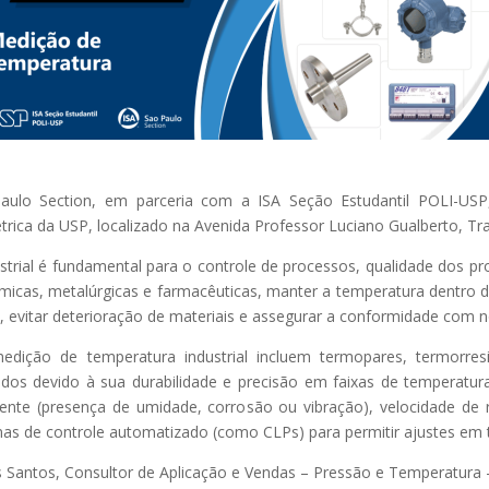
lo Section, em parceria com a ISA Seção Estudantil POLI-USP,
étrica da USP, localizado na Avenida Professor Luciano Gualberto, Tr
rial é fundamental para o controle de processos, qualidade dos pro
micas, metalúrgicas e farmacêuticas, manter a temperatura dentro de 
evitar deterioração de materiais e assegurar a conformidade com no
ção de temperatura industrial incluem termopares, termorresis
os devido à sua durabilidade e precisão em faixas de temperatur
ente (presença de umidade, corrosão ou vibração), velocidade de r
as de controle automatizado (como CLPs) para permitir ajustes em t
dos Santos, Consultor de Aplicação e Vendas – Pressão e Temperatu