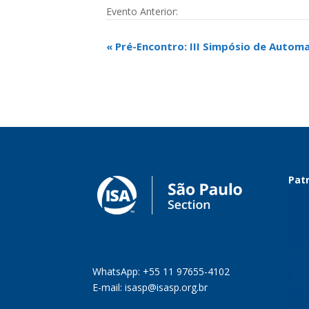
Evento Anterior:
Evento
«
Pré-Encontro: III Simpósio de Auto
Navegação
Patr
WhatsApp: +55 11 97655-4102
E-mail:
isasp@isasp.org.br