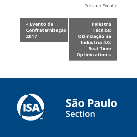
Próximo Evento:
Evento
«
Evento de
Palestra
Navegação
Confraternização
Técnica:
2017
Otimização na
Indústria 4.0:
Real-Time
Optimization
»