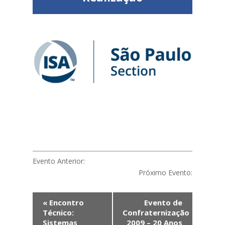
Evento Anterior:
Próximo Evento:
Evento
«
Encontro
Evento de
Navegação
Técnico:
Confraternização
Sistemas
2009 – 20 Anos