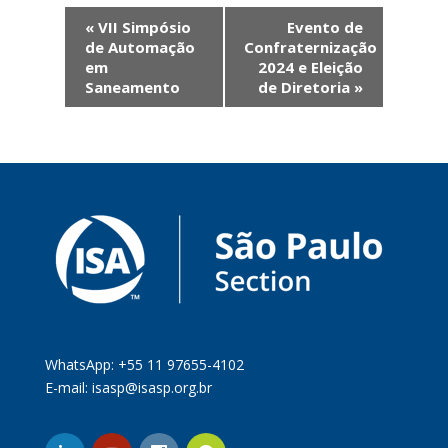
Evento
«
VII Simpósio
Evento de
Navegação
de Automação
Confraternização
em
2024 e Eleição
Saneamento
de Diretoria
»
WhatsApp: +55 11 97655-4102
E-mail:
isasp@isasp.org.br