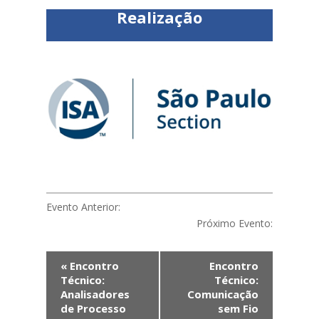
Realização
Evento Anterior:
Próximo Evento:
Evento
«
Encontro
Encontro
Navegação
Técnico:
Técnico:
Analisadores
Comunicação
de Processo
sem Fio