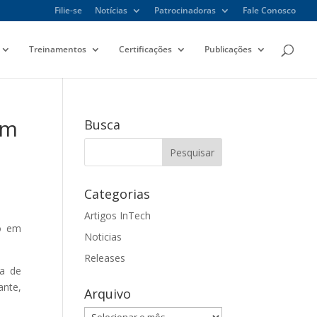
Filie-se
Notícias
Patrocinadoras
Fale Conosco
Treinamentos
Certificações
Publicações
em
Busca
Categorias
Artigos InTech
ão em
Noticias
Releases
ia de
nte,
Arquivo
Arquivo