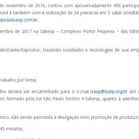
8 de novembro de 2016, contou com aproximadamente 400 particip
asil e também com a realização de 24 palestras em 3 salas simultâ
posioisasp.com.br
.
novembro de 2017 na Sabesp – Complexo Ponte Pequena – das 08h
lestrante/Expositor, trazendo novidades e tecnologias de sua em
trabalho por tema;
lho deverá ser encaminhado para o e-mail
isasp@isasp.org.br
até 
or, formado pela ISA São Paulo Section e Sabesp, quanto à aderênc
cnico, não sendo permitida a divulgação e/ou promoção de produtos;
 45 minutos;