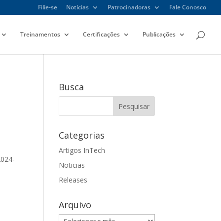
Filie-se
Notícias
Patrocinadoras
Fale Conosco
Treinamentos
Certificações
Publicações
Busca
Categorias
Artigos InTech
2024-
Noticias
Releases
Arquivo
Arquivo