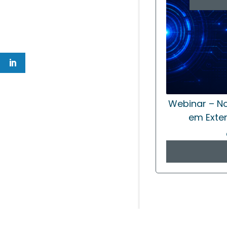
Webinar – No
em Exte