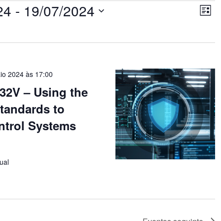
Nav
Na
24
 - 
19/07/2024
do
Lista
de
vis
visu
Ev
io 2024 às 17:00
32V – Using the
tandards to
ntrol Systems
ual