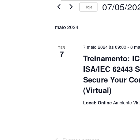
Eventos
07/05/20
Hoje
Selecione
a
maio 2024
data.
7 maio 2024 às 09:00
-
8 ma
TER
7
Treinamento: IC
ISA/IEC 62443 S
Secure Your Co
(Virtual)
Local: Online
Ambiente Virt