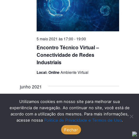
5 maio 2021 às 17:00
-
19:00
Encontro Técnico Virtual –
Conectividade de Redes
Industriais
Local: Online
Ambiente Virtual
junho 2021
QUA
Utilizamos cookies em nosso site para melhorar sua
2
experiência de navegação. Ao continuar no site, você está de
acordo com a utilização dos mesmos. Para mais informações,
acesse nossa
Política de Privacidade e Termos de Uso
.
Fechar