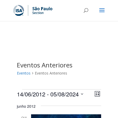
Eventos Anteriores
Eventos
Eventos Anteriores
Eventos
Navega
Navega
14/06/2012
 - 
05/08/2024
Lista
do
de
Selecione
visual
visuais
junho 2012
a
Evento
data.
QUI